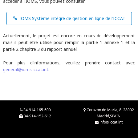
accéder à l'IOMS, vous pouvez consulter:
IOMS Système intégré de gestion en ligne de l’ICCAT
Actuellement, le projet est encore en cours de développement
mais il peut être utilisé pour remplir la partie 1 annexe 1 et la
partie 2 chapitre 3 du rapport annuel.
Pour plus d'informations, veuillez prendre contact avec
general@ioms.iccat.int
.
34-914-165-600
Corazón de María, 8. 28002
34-914-152-612
Madrid,SPAIN
info@iccat.int