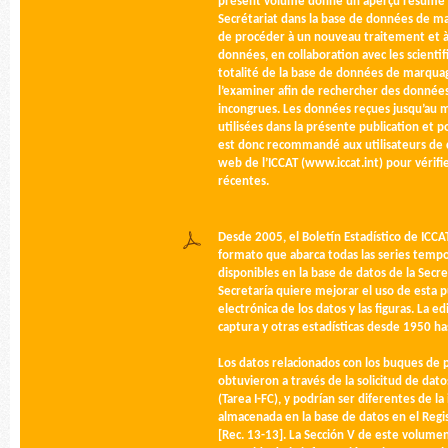
présent volume donne un aperçu résumé 
Secrétariat dans la base de données de mar
de procéder à un nouveau traitement et à 
données, en collaboration avec les scientif
totalité de la base de données de marquag
l’examiner afin de rechercher des donné
incongrues. Les données reçues jusqu’au
utilisées dans la présente publication et pou
est donc recommandé aux utilisateurs de c
web de l’ICCAT (www.iccat.int) pour vérifie
récentes.
Desde 2005, el Boletín Estadístico de ICC
formato que abarca todas las series temp
disponibles en la base de datos de la Secr
Secretaría quiere mejorar el uso de esta p
electrónica de los datos y las figuras. La e
captura y otras estadísticas desde 1950 ha
Los datos relacionados con los buques de pe
obtuvieron a través de la solicitud de datos
(Tarea I-FC), y podrían ser diferentes de 
almacenada en la base de datos en el Reg
[Rec. 13-13]. La Sección V de este volume