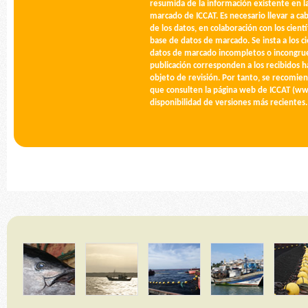
resumida de la información existente en la
marcado de ICCAT. Es necesario llevar a c
de los datos, en colaboración con los cientí
base de datos de marcado. Se insta a los cie
datos de marcado incompletos o incongruen
publicación corresponden a los recibidos 
objeto de revisión. Por tanto, se recomien
que consulten la página web de ICCAT (www
disponibilidad de versiones más recientes.